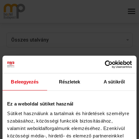
Ajándékutalványok
Ajándékozzon élményt és pihenést kényelmesen, sorban állás
Beleegyezés
Részletek
A sütikről
nélkül!
Válasszon előre összeállított ajándékutalvány
csomagajánlataink közül vagy vásároljon bármely Service 4 You
Ez a weboldal sütiket használ
szállodában felhasználható címletes ajándékutalványt az Ön
Sütiket használunk a tartalmak és hirdetések személyre
által meghatározott összegben! Service 4
szabásához, közösségi funkciók biztosításához,
You értékutalványainkat
itt
vásárolhatja meg!
valamint weboldalforgalmunk elemzéséhez. Ezenkívül
közösségi média-, hirdető- és elemező partnereinkkel